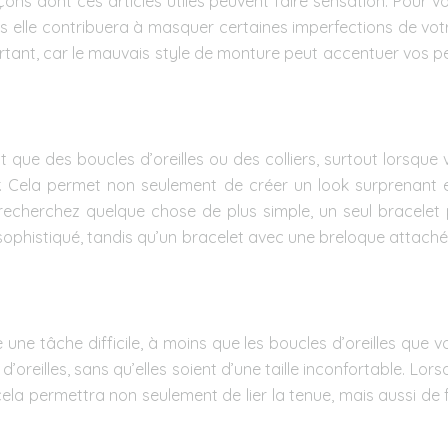
 façons dont ces articles utiles peuvent faire sensation. Po
ais elle contribuera à masquer certaines imperfections de vot
rtant, car le mauvais style de monture peut accentuer vos pet
ant que des boucles d’oreilles ou des colliers, surtout lors
. Cela permet non seulement de créer un look surprenant et
 recherchez quelque chose de plus simple, un seul bracelet 
 sophistiqué, tandis qu’un bracelet avec une breloque attaché
une tâche difficile, à moins que les boucles d’oreilles que vo
oreilles, sans qu’elles soient d’une taille inconfortable. Lo
cela permettra non seulement de lier la tenue, mais aussi de fa