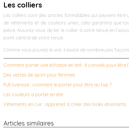
Les colliers
Les colliers sont des articles formidables qui peuvent être
de vêtements et de couleurs unies, cela garantira que to
pièce. Assurez-vous de lier le collier à votre tenue en l’as
point central de votre tenue.
Comme vous pouvez le voir, il existe de nombreuses façons
Comment porter une écharpe en été : 4 conseils pour être
Des vestes de sport pour femmes
Pull oversize : comment le porter pour être au top ?
Les couleurs à porter en été
Vêtements en cuir : apprenez à créer des looks étonnants
Articles similaires