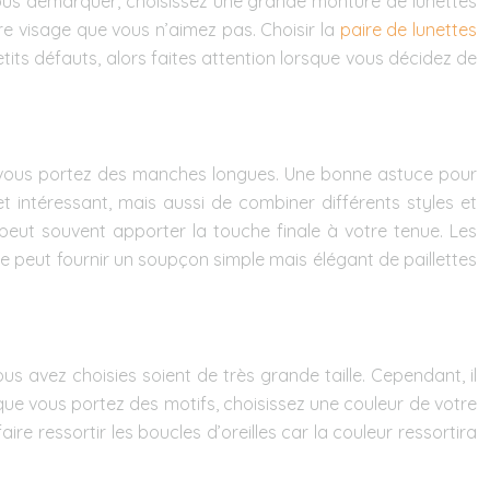
ur vous démarquer, choisissez une grande monture de lunettes
re visage que vous n’aimez pas. Choisir la
paire de lunettes
its défauts, alors faites attention lorsque vous décidez de
que vous portez des manches longues. Une bonne astuce pour
 intéressant, mais aussi de combiner différents styles et
peut souvent apporter la touche finale à votre tenue. Les
e peut fournir un soupçon simple mais élégant de paillettes
us avez choisies soient de très grande taille. Cependant, il
rsque vous portez des motifs, choisissez une couleur de votre
ire ressortir les boucles d’oreilles car la couleur ressortira