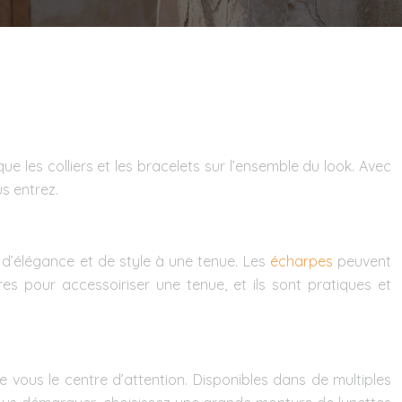
les colliers et les bracelets sur l’ensemble du look. Avec
us entrez.
d’élégance et de style à une tenue. Les
écharpes
peuvent
ères pour
accessoiriser une tenue
, et ils sont pratiques et
e vous le centre d’attention. Disponibles dans de multiples